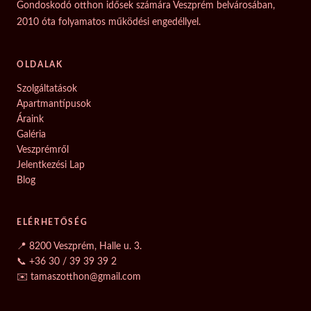
Gondoskodó otthon idősek számára Veszprém belvárosában,
2010 óta folyamatos működési engedéllyel.
OLDALAK
Szolgáltatások
Apartmantípusok
Áraink
Galéria
Veszprémről
Jelentkezési Lap
Blog
ELÉRHETŐSÉG
📍 8200 Veszprém, Halle u. 3.
📞 +36 30 / 39 39 39 2
✉️ tamaszotthon@gmail.com