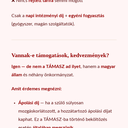
❌ Nincs
rejtett tarifa
semmi mögött
Csak a
napi intézményi díj
+
egyéni fogyasztás
(gyógyszer, magán szolgáltatók).
Vannak-e támogatások, kedvezmények?
Igen — de nem a TÁMASZ ad ilyet
, hanem a
magyar
állam
és néhány önkormányzat.
Amit érdemes megnézni:
Ápolási díj
— ha a szülő súlyosan
mozgáskorlátozott, a hozzátartozó ápolási díjat
kaphat. Ez a TÁMASZ-ba történő beköltözés
esetén
általában megszűnik
.