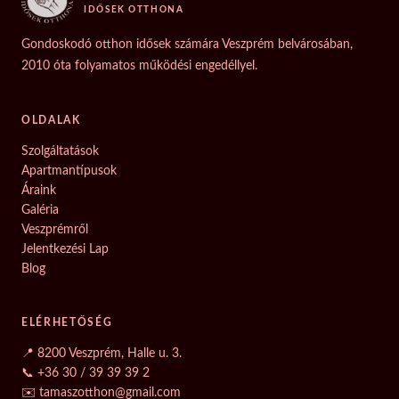
IDŐSEK OTTHONA
Gondoskodó otthon idősek számára Veszprém belvárosában,
2010 óta folyamatos működési engedéllyel.
OLDALAK
Szolgáltatások
Apartmantípusok
Áraink
Galéria
Veszprémről
Jelentkezési Lap
Blog
ELÉRHETŐSÉG
📍 8200 Veszprém, Halle u. 3.
📞 +36 30 / 39 39 39 2
✉️ tamaszotthon@gmail.com