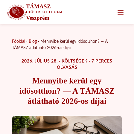
TÁMASZ
IDŐSEK OTTHONA
Veszprém
Főoldal
·
Blog
·
Mennyibe kerül egy idősotthon? — A
TÁMASZ átlátható 2026-os díjai
2026. JÚLIUS 28. · KÖLTSÉGEK · 7 PERCES
OLVASÁS
Mennyibe kerül egy
idősotthon? — A TÁMASZ
átlátható 2026-os díjai