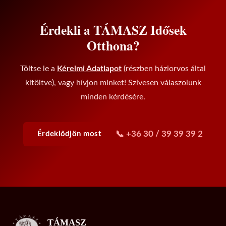
Érdekli a TÁMASZ Idősek
Otthona?
Töltse le a
Kérelmi Adatlapot
(részben háziorvos által
kitöltve), vagy hívjon minket! Szívesen válaszolunk
minden kérdésére.
📞 +36 30 / 39 39 39 2
Érdeklődjön most
TÁMASZ