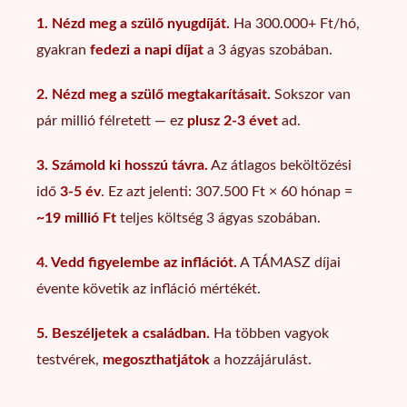
1. Nézd meg a szülő nyugdíját.
Ha 300.000+ Ft/hó,
gyakran
fedezi a napi díjat
a 3 ágyas szobában.
2. Nézd meg a szülő megtakarításait.
Sokszor van
pár millió félretett — ez
plusz 2-3 évet
ad.
3. Számold ki hosszú távra.
Az átlagos beköltözési
idő
3-5 év
. Ez azt jelenti: 307.500 Ft × 60 hónap =
~19 millió Ft
teljes költség 3 ágyas szobában.
4. Vedd figyelembe az inflációt.
A TÁMASZ díjai
évente követik az infláció mértékét.
5. Beszéljetek a családban.
Ha többen vagyok
testvérek,
megoszthatjátok
a hozzájárulást.