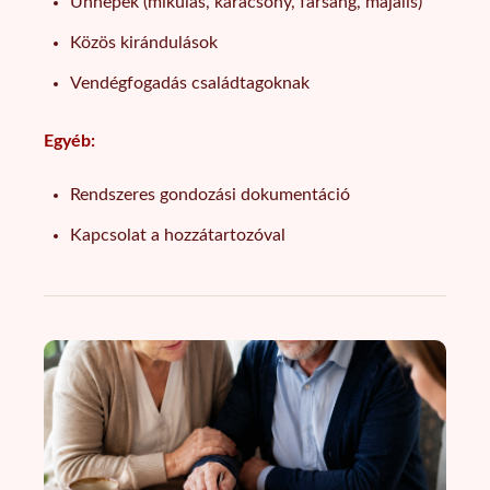
Ünnepek (mikulás, karácsony, farsang, majális)
Közös kirándulások
Vendégfogadás családtagoknak
Egyéb:
Rendszeres gondozási dokumentáció
Kapcsolat a hozzátartozóval