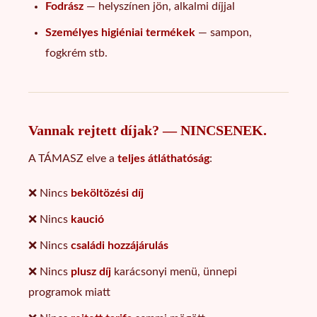
Fodrász
— helyszínen jön, alkalmi díjjal
Személyes higiéniai termékek
— sampon,
fogkrém stb.
Vannak rejtett díjak? — NINCSENEK.
A TÁMASZ elve a
teljes átláthatóság
:
❌ Nincs
beköltözési díj
❌ Nincs
kaució
❌ Nincs
családi hozzájárulás
❌ Nincs
plusz díj
karácsonyi menü, ünnepi
programok miatt