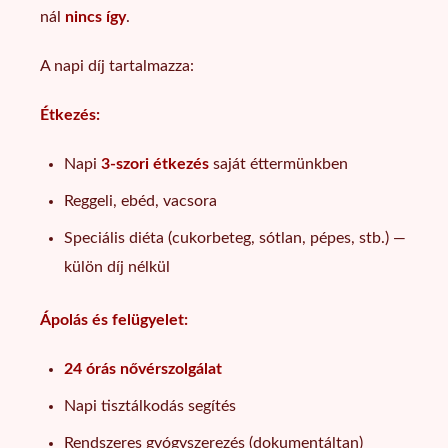
nál
nincs így
.
A napi díj tartalmazza:
Étkezés:
Napi
3-szori étkezés
saját éttermünkben
Reggeli, ebéd, vacsora
Speciális diéta (cukorbeteg, sótlan, pépes, stb.) —
külön díj nélkül
Ápolás és felügyelet:
24 órás nővérszolgálat
Napi tisztálkodás segítés
Rendszeres gyógyszerezés (dokumentáltan)