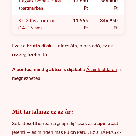
1 ágyas szoba a 3 fős
12.880
386.400
apartmanban
Ft
Ft
Kis 2 fős apartman
11.565
346.950
(14–15 nm)
Ft
Ft
Ezek a
bruttó díjak
— nincs áfa, nincs adó, ez az
összeg fizetendő.
A pontos, mindig aktuális díjakat
a
Áraink oldalon
is
megnézheted.
Mit tartalmaz ez az ár?
Sok idősotthonban a „napi díj" csak az
alapellátást
jelenti — és minden más külön kerül. Ez a TÁMASZ-