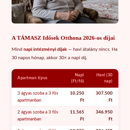
A TÁMASZ Idősek Otthona 2026-os díjai
Mind
napi intézményi díjak
— havi átalány nincs. Ha
30 napos hónap, akkor 30× a napi díj.
Napi
Havi (30
Apartman típus
(Ft/fő)
nap)
3 ágyas szoba a 3 fős
10.250
307.500
apartmanban
Ft
Ft
2 ágyas szoba a 3 fős
11.565
346.950
apartmanban
Ft
Ft